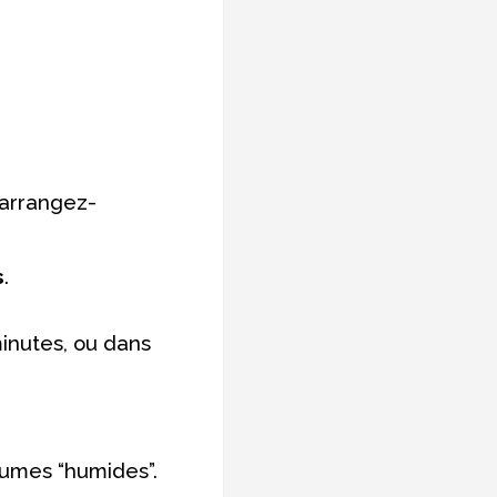
(arrangez-
s
.
inutes, ou dans
égumes “humides”.