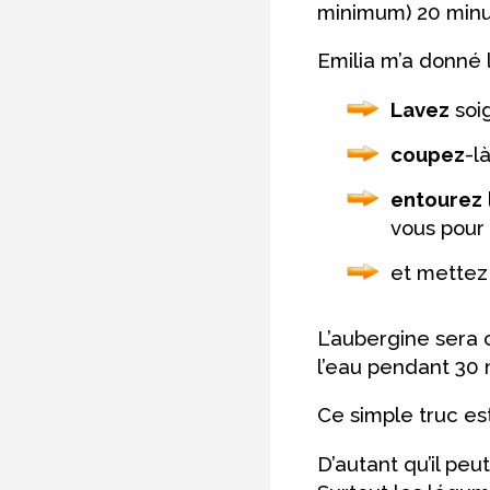
minimum) 20 minu
Emilia m’a donné l
Lavez
soi
coupez
-l
entourez
vous pour
et mettez
L’aubergine sera 
l’eau pendant 30 
Ce simple truc es
D’autant qu’il peu