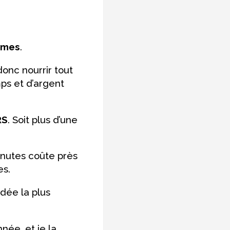
umes
.
onc nourrir tout
ps et d’argent
RS
. Soit plus d’une
inutes coûte près
es.
idée la plus
née, et je la