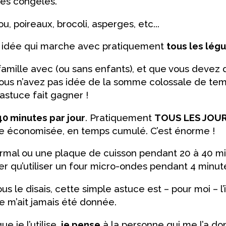
mes congelés.
u, poireaux, brocoli, asperges, etc...
ne idée qui marche avec pratiquement
tous les lég
famille avec (ou sans enfants), et que vous devez d
ous n’avez pas idée de la somme colossale de tem
astuce fait gagner !
40 minutes par jour
. Pratiquement
TOUS LES JOU
 économisée, en temps cumulé. C’est énorme !
normal ou une plaque de cuisson pendant 20 à 40 m
her qu’utiliser un four micro-ondes pendant 4 minut
s le disais, cette simple astuce est – pour moi – l’
 m’ait jamais été donnée.
e je l’utilise,
je pense
à la personne qui me l’a don