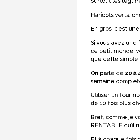
Surtout les légu
Haricots verts, cho
En gros, c’est u
Si vous avez une 
ce petit monde, v
que cette simple 
On parle de
20 à 
semaine complète
Utiliser un four 
de 10 fois plus c
Bref, comme je vou
RENTABLE qu’il ne
Et à chaque fois qu