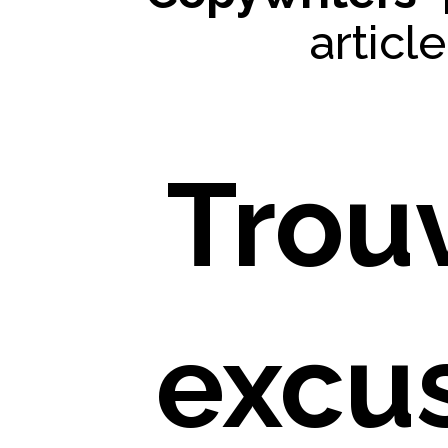
articl
Trou
excu