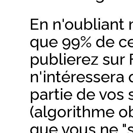
En n'oubliant
que 99% de c
publierez sur
n'intéressera 
partie de vos 
(algorithme ob
que vous ne "