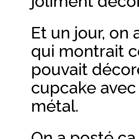
joliment déco
Et un jour, on
qui montrait
pouvait décor
cupcake avec 
métal.
On a posté ça