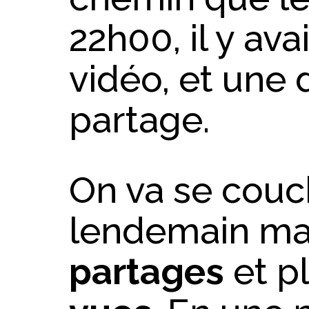
22h00, il y ava
vidéo, et une 
partage.
On va se couch
lendemain mat
partages
et p