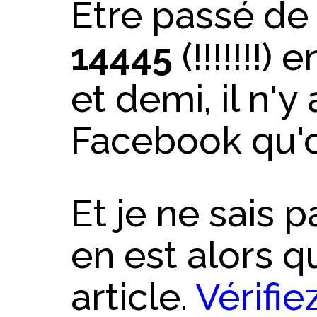
Être passé de
14445
(!!!!!!!)
et demi, il n'y
Facebook qu'on
Et je ne sais 
en est alors q
article.
Vérifie