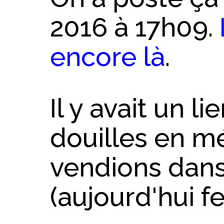
2016 à 17h09.
encore là
.
Il y avait un li
douilles en m
vendions dans
(aujourd'hui f