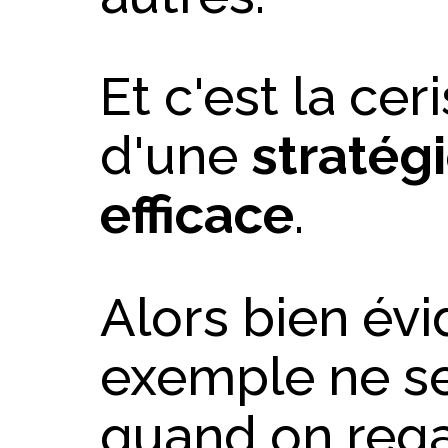
Et c'est la cer
d'une
stratég
efficace
.
Alors bien év
exemple ne ser
quand on rega