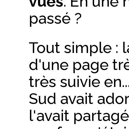
vues
. En une n
passé ?
Tout simple : 
d'une page trè
très suivie en
Sud avait ador
l'avait partag