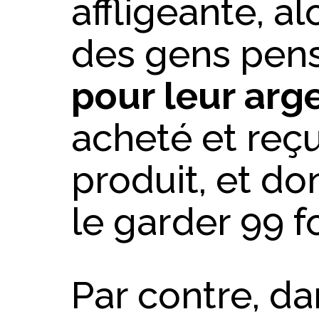
affligeante, al
des gens pen
pour leur arg
acheté et reç
produit, et do
le garder 99 fo
Par contre, da