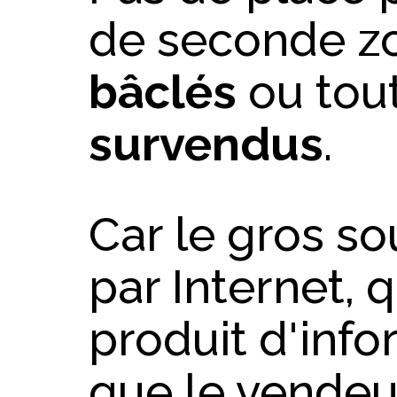
de seconde z
bâclés
ou tou
survendus
.
Car le gros so
par Internet, q
produit d'info
que le vendeu