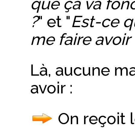
que ça va fon
?
" et "
Est-ce q
me faire avoir 
Là, aucune ma
avoir :
On reçoit l