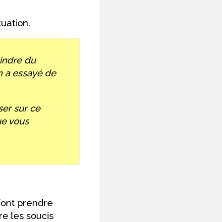
tuation.
aindre du
n a essayé de
ser sur ce
ue vous
font prendre
re les soucis