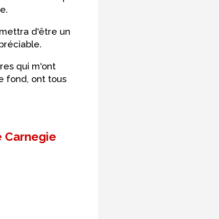
e.
mettra d'être un
préciable.
res qui m'ont
e fond, ont tous
e Carnegie