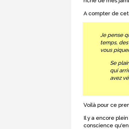
riche de mes jambe
A compter de cette
Je pense qu
temps, des 
vous piquer
Se plain
qui arr
avez véc
Voilà pour ce prem
Il y a encore ple
conscience qu'en 