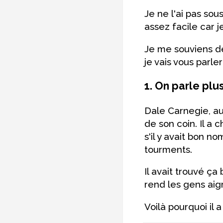
Je ne l'ai pas sou
assez facile car j
Je me souviens d
je vais vous parler 
1. On parle plu
Dale Carnegie, au
de son coin. Il a c
s'il y avait bon no
tourments.
Il avait trouvé ça
rend les gens aig
Voilà pourquoi il 