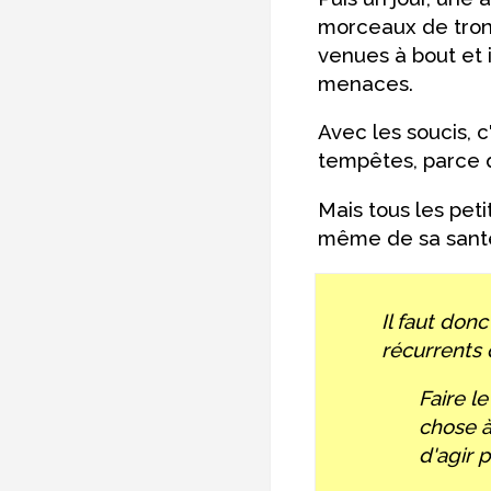
morceaux de tronc
venues à bout et i
menaces.
Avec les soucis, c
tempêtes, parce qu
Mais tous les peti
même de sa sant
Il faut donc
récurrents 
Faire l
chose à 
d'agir 