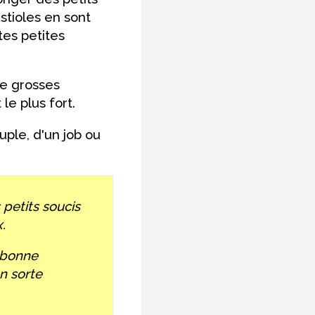
stioles en sont
tes petites
de grosses
le plus fort.
uple, d'un job ou
 petits soucis
.
e bonne
en sorte