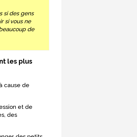
s si des gens
r si vous ne
r beaucoup de
nt les plus
 à cause de
ression et de
es, des
nger des petits