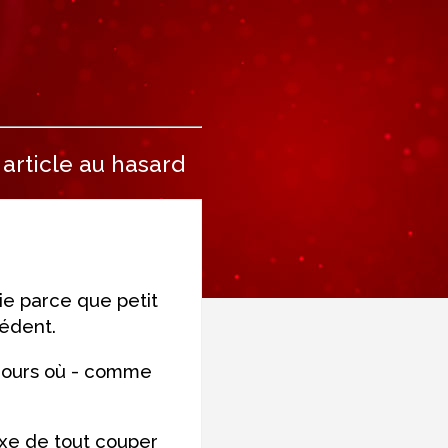
article au hasard
tie parce que petit
cédent.
 jours où - comme
exe de tout couper