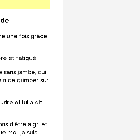
ade
re une fois grâce
ère et fatigué.
e sans jambe, qui
ain de grimper sur
rire et lui a dit
ns d'être aigri et
e moi, je suis