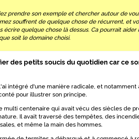
iez prendre son exemple et chercher autour de vou
mez souffrent de quelque chose de récurrent, et voi
s écrire quelque chose là dessus. Ca pourrait aide
que soit le domaine choisi.
fier des petits soucis du quotidien car ce so
 l'ai intégré d'une manière radicale, et notamment
raconté pour illustrer son principe.
ne multi centenaire qui avait vécu des siècles de p
nature. Il avait traversé des tempêtes, des incendi
ssales, et même la main des hommes.
 armée de termites a débarqué et à commencé à ro