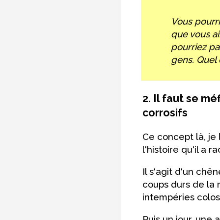
Vous pourr
que vous ai
pourriez pa
gens. Quel 
2. Il faut se mé
corrosifs
Ce concept là, je
l'histoire qu'il a 
Il s'agit d'un chê
coups durs de la 
intempéries colo
Puis un jour, une