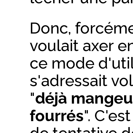
Donc, forcéme
voulait axer e
ce mode d'util
s'adressait v
"
déjà mangeur
fourrés
". C'es