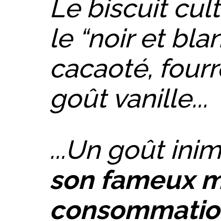
Le biscuit cul
le “noir et bla
cacaoté, four
goût vanille...
...Un goût ini
son fameux 
consommatio