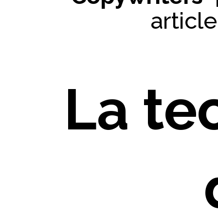
articl
La te