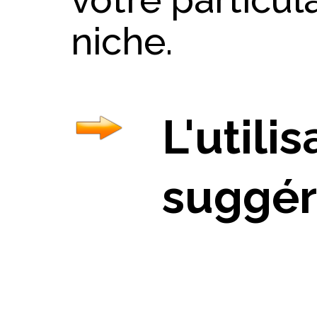
niche.
L'utili
suggé