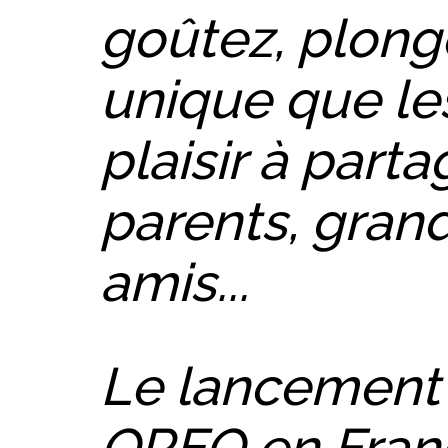
goûtez, plonge
unique que le
plaisir à part
parents, grand
amis...
Le lancement
OREO en Fran