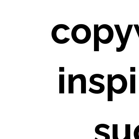
copy
insp
su