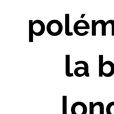
polém
la 
lon