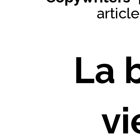
articl
La 
vi