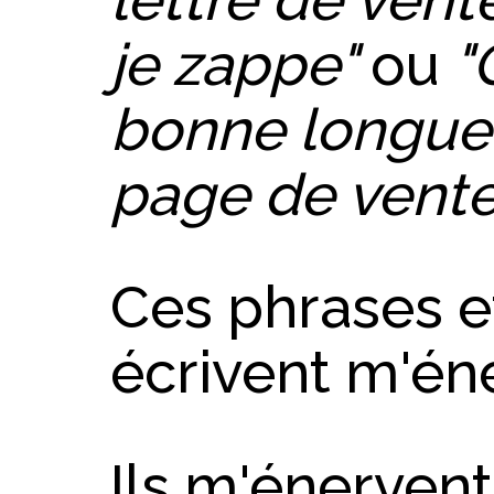
je zappe"
ou
"C
bonne longue
page de vente
Ces phrases et
écrivent m'én
Ils m'énervent