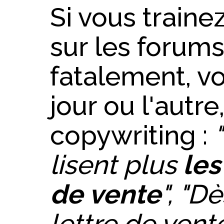
Si vous traine
sur les forum
fatalement, vo
jour ou l'autre
copywriting :
lisent plus
les
de vente
",
"Dè
lettre de vent