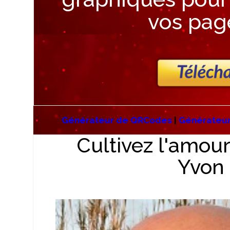
vos page
Générateur de QRCodes
|
Générateur
Cultivez l'amou
Yvon