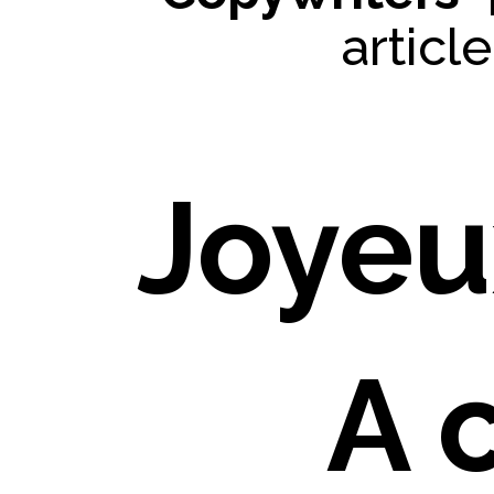
articl
Joyeu
A 