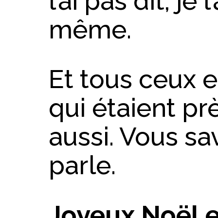
l’ai pas dit, je
même.
Et tous ceux e
qui étaient pr
aussi. Vous sa
parle.
Joyeux Noël e