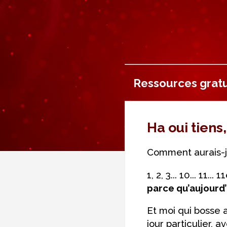
Ressources gratu
Ha oui tiens,
Comment aurais-je
1, 2, 3... 10... 11
parce qu’aujourd’h
Et moi qui bosse 
jour particulier, 