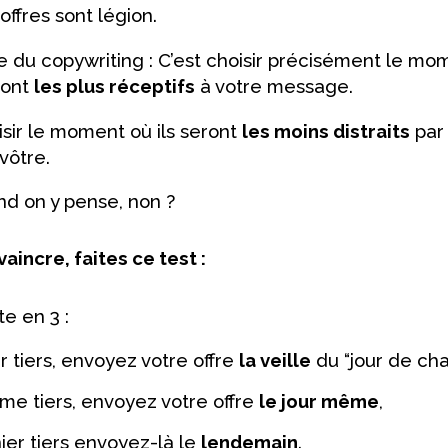
offres sont légion.
re du copywriting : C’est choisir précisément le mo
ront
les plus réceptifs
à votre message.
isir le moment où ils seront
les moins distraits
par 
vôtre.
nd on y pense, non ?
aincre, faites ce test :
te en 3 :
 tiers, envoyez votre offre
la veille
du “jour de cha
me tiers, envoyez votre offre
le jour même
,
ier tiers envoyez-là le
lendemain
.